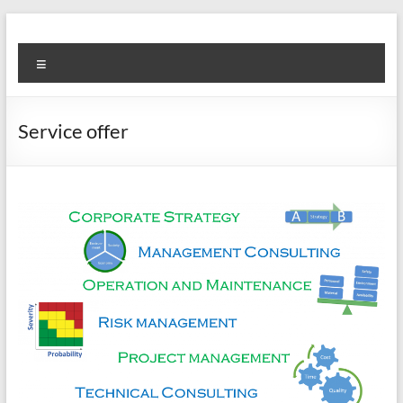
Zum
Inhalt
H2GO
springen
Menü
Hydro
–
Management
Service offer
–
Consulting