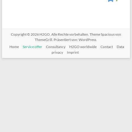
Copyright © 2026
H2GO
. Alle Rechte vorbehalten. Theme
Spacious
von
ThemeGrill. Präsentiert von:
WordPress
.
Home
Service offer
Consultancy
H2GO worldwide
Contact
Data
privacy
Imprint